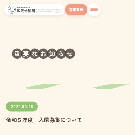
募集要項
重
要
な
お
知
ら
せ
2022.09.26
令和５年度 入園募集について