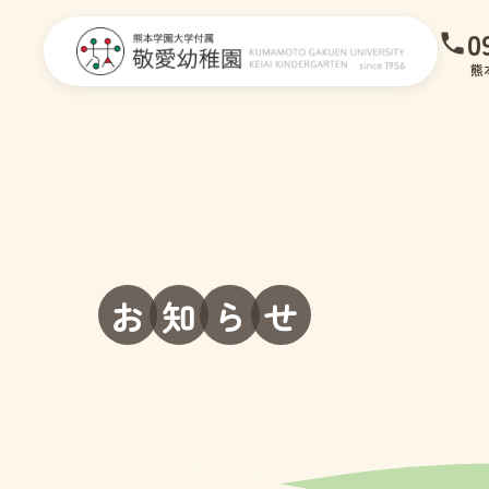
0
熊
お
知
ら
せ